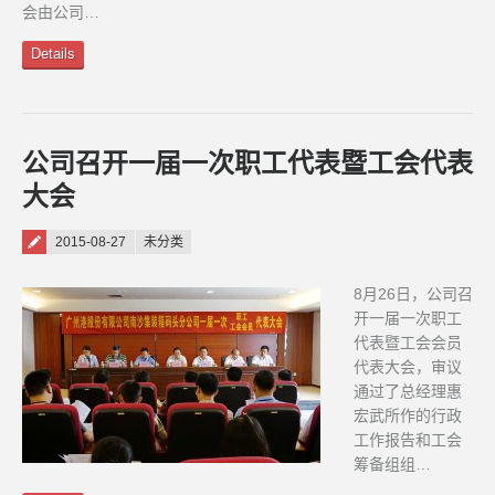
会由公司…
Details
公司召开一届一次职工代表暨工会代表
大会
Posted on
2015-08-27
未分类
8月26日，公司召
开一届一次职工
代表暨工会会员
代表大会，审议
通过了总经理惠
宏武所作的行政
工作报告和工会
筹备组组…