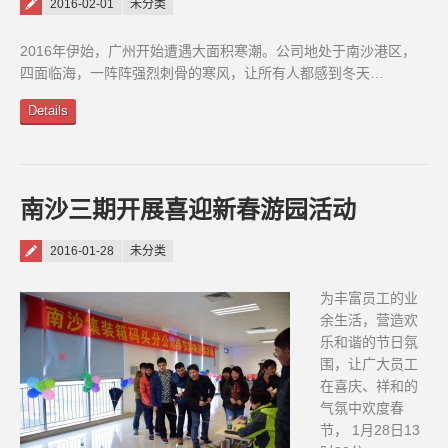
Posted on
2016-02-01
未分类
2016年伊始，广州开始遭遇大面积寒潮。公司地处于南沙港区，
四面临海，一阵阵强烈刺骨的寒风，让所有人都感到冬天…
Details
南沙三期开展喜迎新春游园活动
Posted on
2016-01-28
未分类
为丰富员工的业
余生活，营造欢
乐和谐的节日氛
围，让广大员工
在喜庆、祥和的
气氛中欢度春
节， 1月28日13