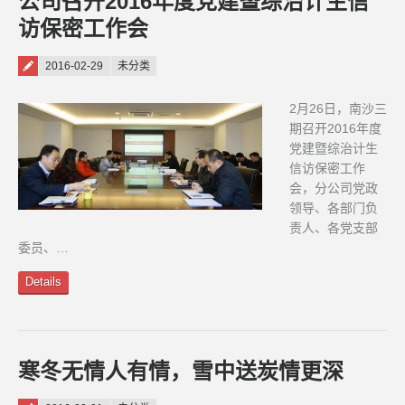
公司召开2016年度党建暨综治计生信
访保密工作会
Posted on
2016-02-29
未分类
2月26日，南沙三
期召开2016年度
党建暨综治计生
信访保密工作
会，分公司党政
领导、各部门负
责人、各党支部
委员、…
Details
寒冬无情人有情，雪中送炭情更深