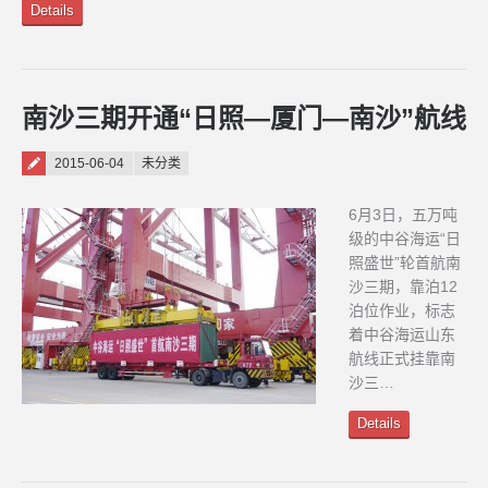
Details
南沙三期开通“日照—厦门—南沙”航线
Posted on
2015-06-04
未分类
6月3日，五万吨
级的中谷海运“日
照盛世”轮首航南
沙三期，靠泊12
泊位作业，标志
着中谷海运山东
航线正式挂靠南
沙三…
Details