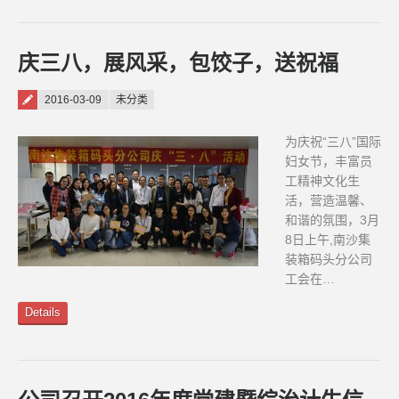
庆三八，展风采，包饺子，送祝福
Posted on
2016-03-09
未分类
为庆祝“三八”国际
妇女节，丰富员
工精神文化生
活，营造温馨、
和谐的氛围，3月
8日上午,南沙集
装箱码头分公司
工会在…
Details