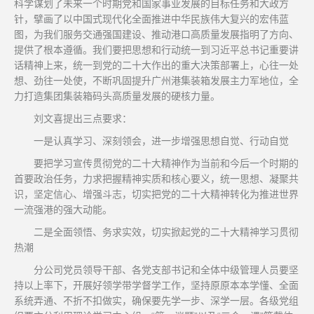
科学谋划了未来一个时期党和国家事业发展的目标任务和大政方
针，擘画了以中国式现代化全面推进中华民族伟大复兴的宏伟蓝
图，为我们服务交通强国建设、推动港口高质量发展指明了方向、
提供了根本遵循。我们要把思想和行动统一到习近平总书记重要讲
话精神上来，统一到党的二十大作出的重大决策部署上，心往一处
想、劲往一处使，不断巩固提升广州港集装箱发展主力军地位，全
力打造集团集装箱码头高质量发展的硬核力量。
刘文喜提出三点要求：
一是认真学习、深刻领会，进一步增强思想自觉、行动自觉
要把学习宣传贯彻党的二十大精神作为当前和今后一个时期的
首要政治任务，力求把握精神实质和核心要义，统一思想、凝聚共
识，坚定信心、增强斗志，切实把党的二十大精神转化为推进世界
一流强港的强大动能。
二是全面领悟、务求实效，切实掀起党的二十大精神学习贯彻
热潮
分公司党员领导干部、各党支部书记和全体中级管理人员要坚
持以上率下，开展好领学带学督学工作，坚持原原本本学懂、全面
系统弄通、不折不扣做实，确保要先学一步、深学一层。各级党组