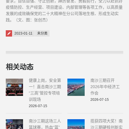
要求，自信自强、守正创新，踔厉奋发、勇毅前行，全力以赴抓好
疫情防控、生产经营、项目建设、内部管理等各项工作，以高质量
发展的成效确保党的二十大精神在分公司落地生根、形成生动实
践。（文、图：张创杰）
Posted on
2023-01-11
未分类
相关动态
健康上岗，安全第
南沙三期召开
一！直击南沙三期
2026年中经济工
“三高”管控专项培
作会
训现场
2026-07-15
2026-07-15
南沙三期这场三人
揽获四项大奖！南
篮球赛，热血“篮”
沙三期硬核创新实