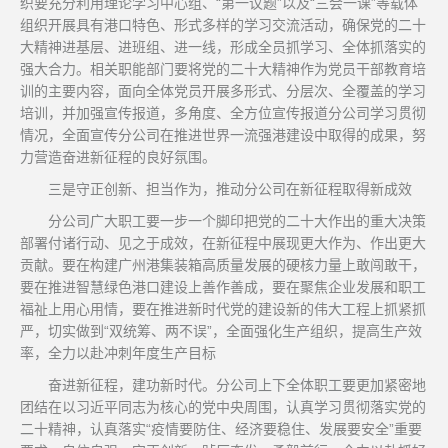
织要充分利用理论学习中心组、“第一议题”以及“三会一课”等载体
组织开展具有港口特色、形式多样的学习交流活动，确保党的二十
大精神进基层、进班组、进一线，形成全员抓学习、全体抓落实的
强大合力。相关职能部门要将党的二十大精神作为党员干部教育培
训的主要内容，面向全体党员开展多形式、分层次、全覆盖的学习
培训，并加强宣传报道，多角度、全方位宣传报道分公司学习贯彻
情况，全面宣传分公司在推进世界一流强港建设中取得的成果，努
力营造奋进新征程的良好氛围。
三是守正创新、担当作为，推动分公司在新征程取得新成效
分公司广大职工要一步一个脚印把党的二十大作出的重大决策
部署付诸行动、见之于成效，在新征程中展现更大作为、作出更大
贡献。要在构建广州港集装箱高质量发展的硬核力量上敢闯敢干，
要在推进智慧绿色港口建设上善作善成，要在聚焦企业发展和职工
福祉上用心用情，要在推进新时代党的建设新的伟大工程上抓紧抓
严，切实做到“双统筹、两不误”，全面强化生产组织，提高生产效
率，全力以赴冲刺年度生产目标
奋进新征程，建功新时代。分公司上下全体职工要更加紧密地
团结在以习近平同志为核心的党中央周围，认真学习贯彻落实党的
二十精神，认真落实“疫情要防住、经济要稳住、发展要安全”重要