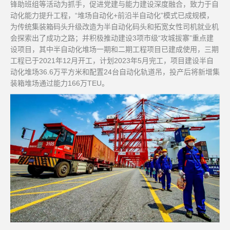
锋助班组等活动为抓手，促进党建与能力建设深度融合，致力于自
动化能力提升工程，“堆场自动化+前沿半自动化”模式已成规模，
为传统集装箱码头升级改造为半自动化码头和拓宽女性司机就业机
会探索出了成功之路；并积极推动建设3项市级“攻城拔寨”重点建
设项目，其中半自动化堆场一期和二期工程项目已建成使用，三期
工程已于2021年12月开工，计划2023年5月完工，项目建设半自
动化堆场36.6万平方米和配置24台自动化轨道吊，投产后将新增集
装箱堆场通过能力166万TEU。