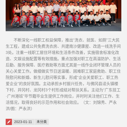
不断深化一线职工权益保障，推出“洗衣、就医、如厕”三大民
生工程，建成公共免费洗衣房、共建南沙健康屋、改造一线洗手间
3处。注重一线职工居住环境和生活条件改善，实施宿舍标准化改
造、文娱设施配置等有效措施。重点加强对职工在高温防护、生活
后勤、服务保障、医疗救助等方面尤其是一线作业闭环管理人员的
关心关爱工作。做细做实节日送温暖、困难职工家庭救助、职工住
院慰问和新婚、新生儿慰问等实事，形成“企业关爱职工、职工热
爱企业”的良好氛围。主动承担乡村振兴任务，与佛冈县迳头镇楼
下村、井冈村、龙冈村3个村形成结对帮扶关系。主动为“广东技工
·广州港班”毕节籍毕业生提供工作岗位，并时时关注他们工作、生
活情况，取得良好的示范作用和社会效应。（文：刘锦秀、严永
洪/图：严永洪）
Posted on
2023-01-11
未分类