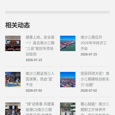
相关动态
健康上岗，安全第
南沙三期召开
一！直击南沙三期
2026年中经济工
“三高”管控专项培
作会
训现场
2026-07-15
2026-07-15
南沙三期这场三人
揽获四项大奖！南
篮球赛，热血“篮”
沙三期硬核创新实
不住
力“出圈”
2026-07-02
2026-07-02
“绿”动青春 共建美
暖心赋能！南沙三
丽港口|南沙三期
期职工疗休养开