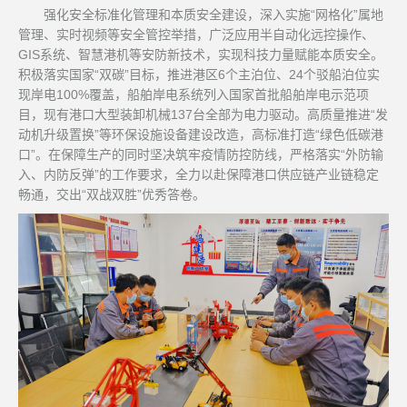
强化安全标准化管理和本质安全建设，深入实施“网格化”属地
管理、实时视频等安全管控举措，广泛应用半自动化远控操作、
GIS系统、智慧港机等安防新技术，实现科技力量赋能本质安全。
积极落实国家“双碳”目标，推进港区6个主泊位、24个驳船泊位实
现岸电100%覆盖，船舶岸电系统列入国家首批船舶岸电示范项
目，现有港口大型装卸机械137台全部为电力驱动。高质量推进“发
动机升级置换”等环保设施设备建设改造，高标准打造“绿色低碳港
口”。在保障生产的同时坚决筑牢疫情防控防线，严格落实“外防输
入、内防反弹”的工作要求，全力以赴保障港口供应链产业链稳定
畅通，交出“双战双胜”优秀答卷。