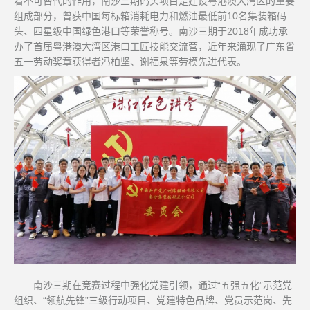
着不可替代的作用，南沙三期码头项目是建设粤港澳大湾区的重要
组成部分，曾获中国每标箱消耗电力和燃油最低前10名集装箱码
头、四星级中国绿色港口等荣誉称号。南沙三期于2018年成功承
办了首届粤港澳大湾区港口工匠技能交流营，近年来涌现了广东省
五一劳动奖章获得者冯柏坚、谢福泉等劳模先进代表。
南沙三期在竞赛过程中强化党建引领，通过“五强五化”示范党
组织、“领航先锋”三级行动项目、党建特色品牌、党员示范岗、先