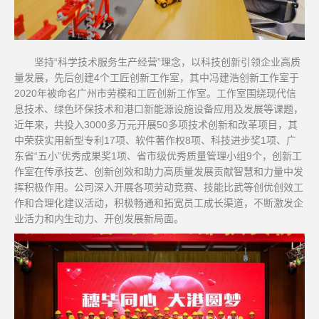
坚持“科学技术服务生产经营”理念，以科技创新引领企业高质
量发展，先后创建4个工匠创新工作室，其中冯建浩创新工作室于
2020年被命名广州市劳模和工匠创新工作室。工作室围绕现代信
息技术、绿色环保技术和港口新能源设施设备应用及发展等课题，
近年来，共投入3000多万元开展50多项技术创新和改革项目，其
中荣获实用新型专利17项、软件著作权8项、科技进步奖1项、广
东省“五小”优秀成果奖1项、省市级优秀质量管理小组9个，创新工
作室在传承技艺、创新创效和助力高质量发展贡献智慧和力量中发
挥积极作用。公司深入开展各项劳动竞赛、技能比武等创优创效工
作和合理化建议活动，积极畅通和拓宽员工成长渠道，不断激发企
业活力和内生动力、开创发展新局面。