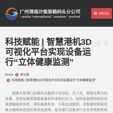
MENU
科技赋能 | 智慧港机3D
可视化平台实现设备运
行“立体健康监测”
You are here:
Home
未分类
科技赋能 | 智慧港机3D可视化平台实现设备运行“立体健康监测”
随着大型港口起重机设备趋于自动化、无人化、智能化等方向
发展，现场设备管理面临着前所未有的压力。如何全面感知和应对
减速箱轴承失效、滑轮轴承失效、小车轨道磨损、压板螺栓断裂及
重点钢结构连接处等突发故障，是对港口设备进行全生命周期有效