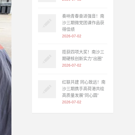
奏响青春奋进强音！南
沙三期微党团课作品获
得佳绩
2026-07-02
揽获四项大奖！南沙三
期硬核创新实力“出圈”
2026-07-02
红联共建 同心致远！南
沙三期携手高荷港共绘
高质量发展“同心圆”
2026-07-02