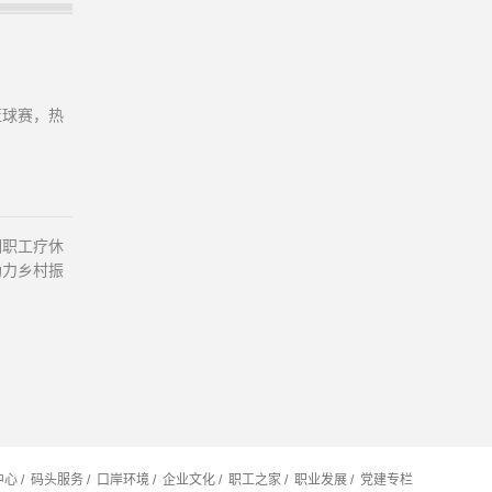
篮球赛，热
期职工疗休
助力乡村振
中心
码头服务
口岸环境
企业文化
职工之家
职业发展
党建专栏