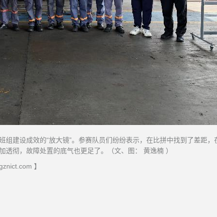
验班组建设成效的“放大镜”。参赛队员们纷纷表示，在比拼中找到了差距，
加透彻，故障处置的底气也更足了。（文、图： 黄逸楠 ）
ict.com 】