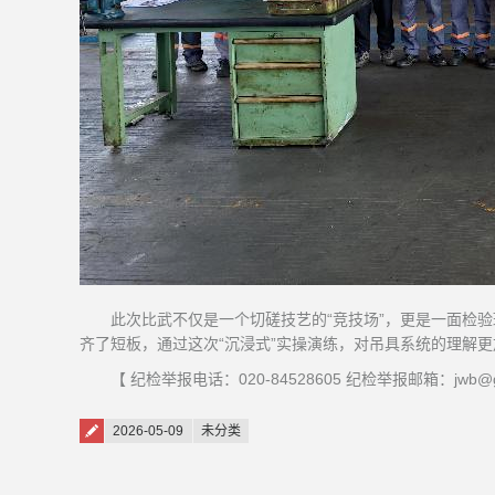
此次比武不仅是一个切磋技艺的“竞技场”，更是一面检
齐了短板，通过这次“沉浸式”实操演练，对吊具系统的理解更
【 纪检举报电话：020-84528605 纪检举报邮箱：jwb@gzn
Posted on
2026-05-09
未分类