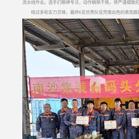
流水线作业。选手们眼神专注，动作娴熟干练，将严谨细致的
经过多轮实力交锋，最终6支优秀队伍凭借出色的表现脱