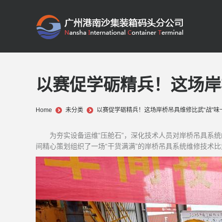
以赛促学砺精兵！这场岸
You are here:
Home
未分类
以赛促学砺精兵！这场岸桥吊具维修比武“战”味
为夯实设备运维“压舱石”，深化技术人员对岸桥吊具系统
间精心策划组织了一场“干货满满”的岸桥吊具系统维修技术比