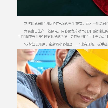
本次比武采用“团队协作+双轨考评”模式，两人一组结对
竞赛直击生产一线痛点，内容聚焦岸桥吊具开闭锁油缸
手们“胸中有丘壑”的专业理论功底，更检验他们“手上有绝活
“拆解注意顺序，密封圈小心检查……”比赛现场，扳手