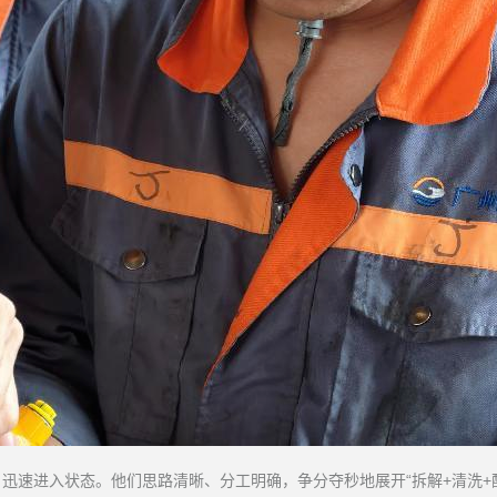
迅速进入状态。他们思路清晰、分工明确，争分夺秒地展开“拆解+清洗+