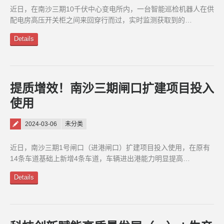
近日，在南沙三期10千伏中心变电所内，一台智能巡检机器人在供
配电房高压开关柜之间来回穿行而过，实时监测获取到的…
Details
提质增效！南沙三期闸口扩建项目投入
使用
Posted on
2024-03-06
未分类
近日，南沙三期1号闸口（进港闸口）扩建项目投入使用，在原有
14条车道基础上新增4条车道，车辆进出港能力明显提高…
Details