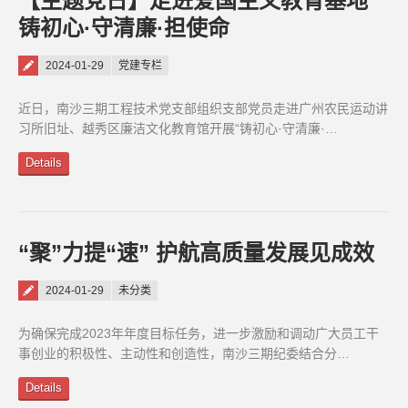
【主题党日】走进爱国主义教育基地
铸初心·守清廉·担使命
Posted on
2024-01-29
党建专栏
近日，南沙三期工程技术党支部组织支部党员走进广州农民运动讲
习所旧址、越秀区廉洁文化教育馆开展“铸初心·守清廉·…
Details
“聚”力提“速” 护航高质量发展见成效
Posted on
2024-01-29
未分类
为确保完成2023年年度目标任务，进一步激励和调动广大员工干
事创业的积极性、主动性和创造性，南沙三期纪委结合分…
Details