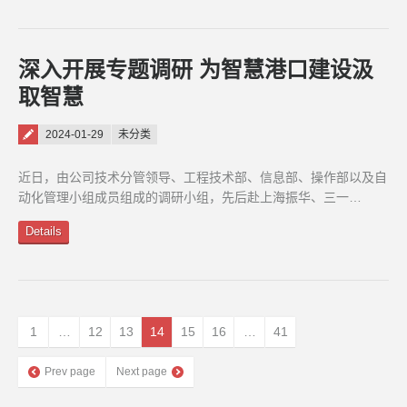
深入开展专题调研 为智慧港口建设汲
取智慧
Posted on
2024-01-29
未分类
近日，由公司技术分管领导、工程技术部、信息部、操作部以及自
动化管理小组成员组成的调研小组，先后赴上海振华、三一…
Details
1
…
12
13
14
15
16
…
41
Prev page
Next page