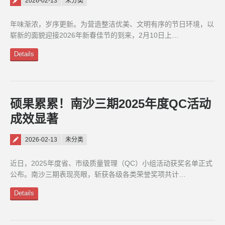
Posted on
2026-02-13
未分类
年味渐浓，岁序更新。为营造整洁优美、文明有序的节日环境，以
崭新的面貌迎接2026年新春佳节的到来，2月10日上…
Details
硕果累累！南沙三期2025年度QC活动
成效显著
Posted on
2026-02-13
未分类
近日，2025年度省、市级质量管理（QC）小组活动获奖名单正式
公布。南沙三期表现亮眼，斩获各级各类荣誉奖项共计…
Details