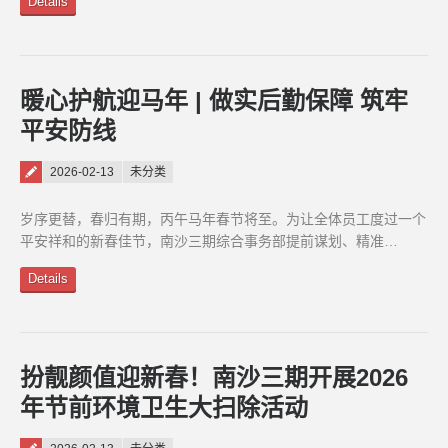
Details
暖心护航迎马年 | 做实后勤保障 筑牢
平安防线
Posted on
2026-02-13
未分类
岁序更替，春归有期，丙午马年春节将至。为让全体员工度过一个
平安祥和的新春佳节，南沙三期综合事务部提前谋划、精准…
Details
扮靓颜值迎新春！南沙三期开展2026
年节前环境卫生大扫除活动