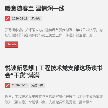
暖意随春至 温情润一线
Posted on
2026-02-13
未分类
岁寒情愈切，关怀暖人心。随着春节脚步渐近，年味日益浓厚，为
切实做好节前各项保障与员工关爱工作，传递组织温暖、凝…
Details
悦读新思想 | 工程技术党支部这场读书
会“干货”满满
Posted on
2026-02-10
党建专栏
近日，工程技术党支部在党员活动室组织开展了《习近平谈治国理
政》（第五卷）专题读书会。支部党员佩戴党徽、携带读本…