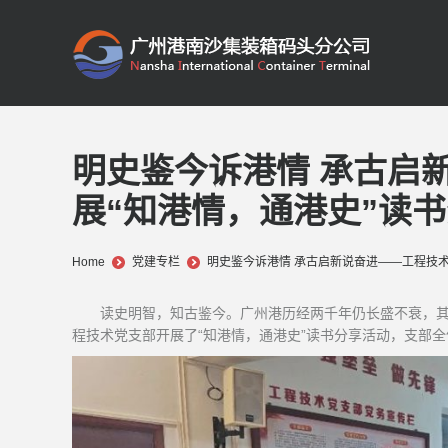
明史鉴今诉港情 承古启
展“知港情，通港史”读
You are here:
Home
党建专栏
明史鉴今诉港情 承古启新说奋进——工程技术
读史明智，知古鉴今。广州港历经两千年仍长盛不衰，
程技术党支部开展了“知港情，通港史”读书分享活动，支部