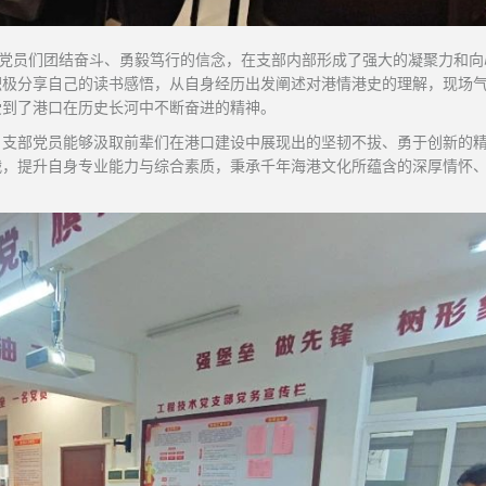
了党员们团结奋斗、勇毅笃行的信念，在支部内部形成了强大的凝聚力和向
积极分享自己的读书感悟，从自身经历出发阐述对港情港史的理解，现场
受到了港口在历史长河中不断奋进的精神。
，支部党员能够汲取前辈们在港口建设中展现出的坚韧不拔、勇于创新的
战，提升自身专业能力与综合素质，秉承千年海港文化所蕴含的深厚情怀