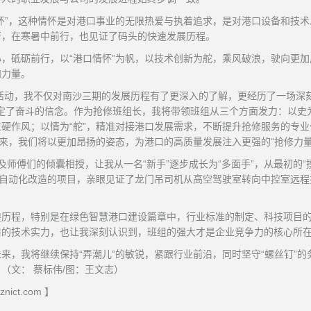
怀”，这种情怀是对港口事业的无限热爱与执着追求，是对港口设备和技术
行，在寒暑中前行，也见证了码头的快速发展历程。
，砥砺前行，以“港口情怀”为帆，以技术创新为舵，乘风破浪，驶向更加
和力量。
享活动，我不仅对南沙三期的发展历程有了更深入的了解，更经历了一场深
坚定了奋斗的信念。作为抢修班组长，我将带领班组从三个方面发力：以史为
硬作风；以情为“舵”，精准对接港口发展需求，不断提升抢修服务的专业
来，我们将以更加昂扬的姿态，为港口的高质量发展注入更强的“抢修力量
师傅们的倾囊相授，让我从一名“新手”逐步成长为“多面手”，从最初的“
半自动化改造的项目，亲眼见证了龙门吊司机从高空驾驶室转向中控室远程
煌历程，特别是在绿色智慧港口建设篇章中，行业标准的制定、科技项目
口的技术实力，也让我深刻认识到，班组的强大才是企业竞争力的核心所
来，我将继续保持“弄潮儿”的敏锐，紧跟行业前沿，同时坚守“螺丝钉”的
（文： 蔡标伟/图：王文志）
ict.com 】