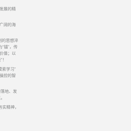
发展的精
广阔的海
刻的思想淬
“锚”，传
价值；以
”！
摸索学习”
操控的智
的落地、发
在。
务实精神，