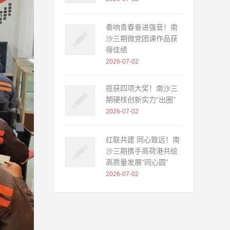
奏响青春奋进强音！南
沙三期微党团课作品获
得佳绩
2026-07-02
揽获四项大奖！南沙三
期硬核创新实力“出圈”
2026-07-02
红联共建 同心致远！南
沙三期携手高荷港共绘
高质量发展“同心圆”
2026-07-02