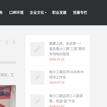
务
口岸环境
企业文化
职业发展
党建专栏
开
健康上岗，安全第一！
直击南沙三期“三高”管控
专项培训现场
2026-07-15
南沙三期召开2026年中
，近日，工
经济工作会
2026-07-15
南沙三期这场三人篮球
赛，热血“篮”不住
2026-07-02