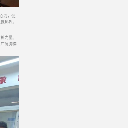
心力，促
气氛热烈。
精神力量。
、广阔胸襟