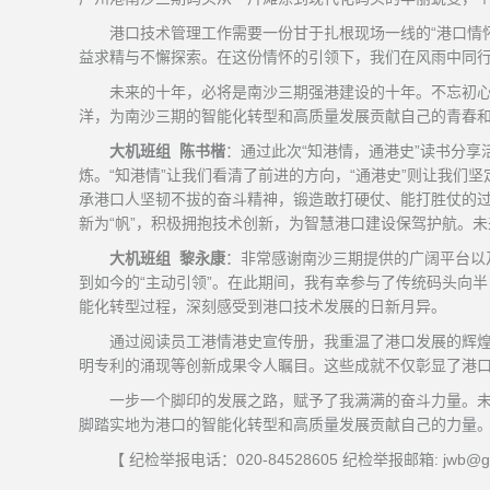
港口技术管理工作需要一份甘于扎根现场一线的“港口情
益求精与不懈探索。在这份情怀的引领下，我们在风雨中同
未来的十年，必将是南沙三期强港建设的十年。不忘初心
洋，为南沙三期的智能化转型和高质量发展贡献自己的青春
大机班组 陈书楷
：通过此次“知港情，通港史”读书分
炼。“知港情”让我们看清了前进的方向，“通港史”则让我们
承港口人坚韧不拔的奋斗精神，锻造敢打硬仗、能打胜仗的过
新为“帆”，积极拥抱技术创新，为智慧港口建设保驾护航。未
大机班组 黎永康
：非常感谢南沙三期提供的广阔平台以及
到如今的“主动引领”。在此期间，我有幸参与了传统码头向
能化转型过程，深刻感受到港口技术发展的日新月异。
通过阅读员工港情港史宣传册，我重温了港口发展的辉
明专利的涌现等创新成果令人瞩目。这些成就不仅彰显了港
一步一个脚印的发展之路，赋予了我满满的奋斗力量。未
脚踏实地为港口的智能化转型和高质量发展贡献自己的力量。
【 纪检举报电话：020-84528605 纪检举报邮箱: jwb@gzn